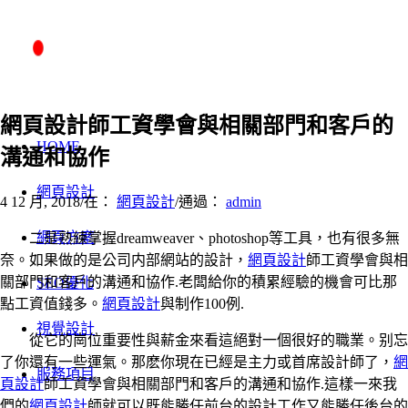
網頁設計師工資學會與相關部門和客戶的
HOME
溝通和協作
網頁設計
4 12 月, 2018
/
在：
網頁設計
/
通過：
admin
網頁方案
二是熟練掌握dreamweaver、photoshop等工具，也有很多無
奈。如果做的是公司内部網站的設計，
網頁設計
師工資學會與相
關部門和客戶的溝通和協作.老闆給你的積累經驗的機會可比那
SEO優化
點工資值錢多。
網頁設計
與制作100例.
視覺設計
從它的崗位重要性與薪金來看這絕對一個很好的職業。别忘
了你還有一些運氣。那麽你現在已經是主力或首席設計師了，
網
服務項目
頁設計
師工資學會與相關部門和客戶的溝通和協作.這樣一來我
們的
網頁設計
師就可以既能勝任前台的設計工作又能勝任後台的