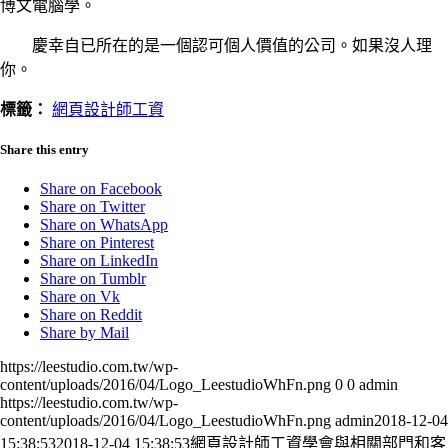
博文電腦學。
慶幸自已所在的是一個認可個人價值的公司。如果沒人理
你。
標籤：
網頁設計師工資
Share this entry
Share on Facebook
Share on Twitter
Share on WhatsApp
Share on Pinterest
Share on LinkedIn
Share on Tumblr
Share on Vk
Share on Reddit
Share by Mail
https://leestudio.com.tw/wp-
content/uploads/2016/04/Logo_LeestudioWhFn.png
0
0
admin
https://leestudio.com.tw/wp-
content/uploads/2016/04/Logo_LeestudioWhFn.png
admin
2018-12-04
15:38:53
2018-12-04 15:38:53
網頁設計師工資學會與相關部門和客