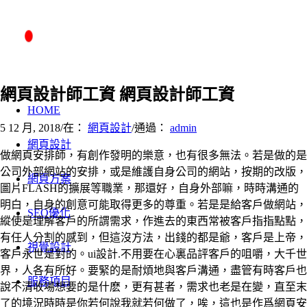
網頁設計師工資 網頁設計師工資
HOME
5 12 月, 2018
/
在：
網頁設計
/
通過：
admin
網頁設計
做網頁安排師，有創作發明的樂意，也有很多無法。若是做的是
公司外部網站的安排，或是維護自身公司的網站，按期的改版，
網頁方案
圖片FLASH的擴展等職業，那還好，自身外部嘛，時時溝通的
明白，自身的創意可能取得更多的尊重。若是是給客戶做網站，
SEO優化
縱使是理解客戶的所謂需求，作進去的東西常被客戶指指點點，
有任人分割的感到，但這沒方法，出錢的都是爺，客戶是上帝，
視覺設計
客戶永世是對的。ui設計.不用要在心裏品評客戶的咀嚼，大千世
界，人各有所好。要緊的是耐煩地與客戶溝通，盡管有時客戶也
服務項目
說不清收場想要的是什麽，更有甚者，需求也老是在變，直至末
了的境況時時是你若何說我就若何做了，唉，這也是作爲網頁安