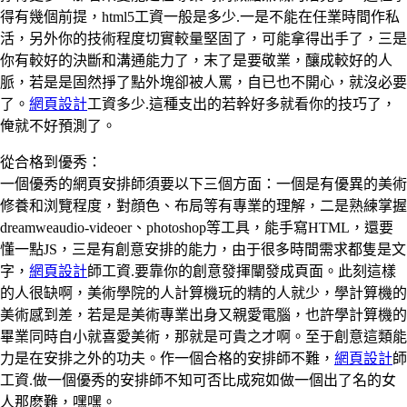
得有幾個前提，html5工資一般是多少.一是不能在任業時間作私
活，另外你的技術程度切實較量堅固了，可能拿得出手了，三是
你有較好的決斷和溝通能力了，末了是要敬業，釀成較好的人
脈，若是是固然掙了點外塊卻被人罵，自已也不開心，就沒必要
了。
網頁設計
工資多少.這種支出的若幹好多就看你的技巧了，
俺就不好預測了。
從合格到優秀：
一個優秀的網頁安排師須要以下三個方面：一個是有優異的美術
修養和浏覽程度，對顔色、布局等有專業的理解，二是熟練掌握
dreamweaudio-videoer、photoshop等工具，能手寫HTML，還要
懂一點JS，三是有創意安排的能力，由于很多時間需求都隻是文
字，
網頁設計
師工資.要靠你的創意發揮闡發成頁面。此刻這樣
的人很缺啊，美術學院的人計算機玩的精的人就少，學計算機的
美術感到差，若是是美術專業出身又親愛電腦，也許學計算機的
畢業同時自小就喜愛美術，那就是可貴之才啊。至于創意這類能
力是在安排之外的功夫。作一個合格的安排師不難，
網頁設計
師
工資.做一個優秀的安排師不知可否比成宛如做一個出了名的女
人那麽難，嘿嘿。