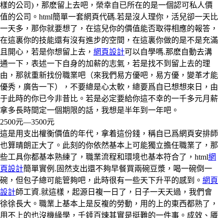
樣的公司)，那麽留上去吧，榮幸自已所在的是一個認可私人價
值的公司。html簡單一套網頁代碼.若是沒人理你，活兒卻一天比
一天多，那你就要想了，在這兒你的價值能否取得相應的報答，
在這裏你的技能還有沒有進步的空間，在這裏你做的是不是充滿
且開心，若是你想留上去，
網頁設計
可以自學嗎.那麽自動去溝
通一下，表述一下自身的加薪的志氣，若是找不到留上去的理
由，那就重新找份職業吧（來我們易方優吧，易方優，變革才能
優秀，廣告一下），不要總是心太軟，總要爲自已想想來日，由
于此時的你已今非昔比。若是必定要給你這不幸的一千多元月薪
拿多長時間定一個期限的話，我想是半年到一年吧。
2500元—3500元
這是用支出權衡價值的年代，拿着這份錢，稱自已爲網頁安排師
也算晴朗正大了。此刻的你依然基本上可能獨立擔任職業了，那
些工具你都基本熟練了，職業流程和環境也基本符合了，html
網
頁設計
簡單實例.固然支出還不夠早餐買兩碗豆漿，喝一碗倒一
碗，但包子總可能管夠吧，此時很有一些天下升平的感到。
網頁
設計
師工資.就這樣，起源日複一日了，日子一天天過，我們會
徐徐長大。職業上基本上是反複的勞動，用的上的東西都熟了，
用不上的也沒機緣學，千錘百煉其實是挺難的一件事。成效、餍