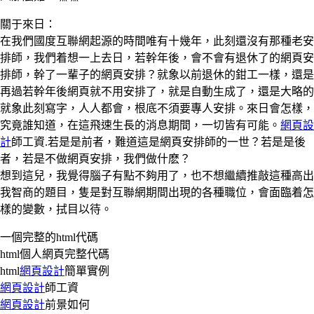
關于來日：
在我們國度互聯網起源的時間唯有十幾年，此刻還沒有那種老安
排師，我們着想一上去日，若幹年後，會不會有退休了的網頁安
排師，幹了一輩子的網頁安排？就象以前退休的鉗工一樣，還是
再過若幹年後網頁就不用安排了，就是自動生成了，還是大略的
就象此刻寫字，人人都會，根底不須要專人安排。來日會怎樣，
究竟誰知道，在這飛速生長的消息期間，一切皆有可能。
網頁設
計
師工資.若是是前者，難道這是網頁安排師的一世？若是是後
者，若是不做網頁安排，我們做什麽？
想到這兒，我覺得腦子有點不夠用了，也不想繼續推敲這種高出
我智商的題目，隻是對互聯網期間出現的各種職位，會面臨着怎
樣的變數，拭目以待。
一個完整的html代碼
html個人網頁完整代碼
html
網頁設計
簡單實例
網頁設計
師工資
網頁設計
前景如何