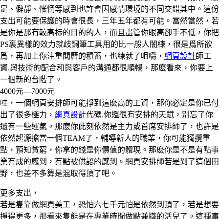
足、僻靜、怅惘等感到也許會因感情環境的不同交錯其中。這份
支出可能要保護的時會很長，三年五年都有可能。當然當然，若
是你是那有較高标的目的的人，而且盡管你眼高卻手不低，你把
PS裏異樣的效力就歧鋼筆工具用的比一般人闇練，很是爲所欲
爲，再加上你注重閱曆的積蓄，也練就了咀嚼，
網頁設計
師工
資.與技術的配合和與客戶的溝通都很順暢，那麽看來，你要上
一個新的台階了。
4000元—7000元
哇，一個網頁安排師可能掙到這麽高的工資，那你必定是你已付
出了很多極力，
網頁設計
代碼.你還很有安排的天賦，别忘了你
還有一些運氣。那麽你此刻依然是主力或首席安排師了，也許是
依然起源擔當一個TEAM了，輔導新人的職業，你可能獨攬重
點，預知貧窮，你拿的錢是你價值的體現。那麽你是不是有點事
業有成的感到，有點被供認的感到。網頁安排師若是到了這個田
野，也差不多算是混取得頂了吧。
更多支出，
若是隻靠做網頁美工，恐怕六七千元怕是依然到頂了，若是想要
掙得更多，那看來隻能是在專業時間做點兼職的活兒了。這種事