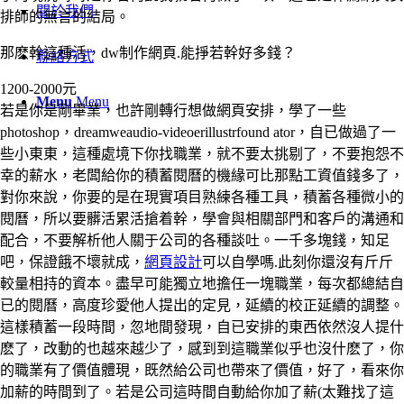
關於我們
排師的無言的結局。
那麽幹這種活，dw制作網頁.能掙若幹好多錢？
聯絡方式
1200-2000元
Menu
Menu
若是你是剛畢業，也許剛轉行想做網頁安排，學了一些
photoshop，dreamweaudio-videoerillustrfound ator，自已做過了一
些小東東，這種處境下你找職業，就不要太挑剔了，不要抱怨不
幸的薪水，老闆給你的積蓄閱曆的機緣可比那點工資值錢多了，
對你來說，你要的是在現實項目熟練各種工具，積蓄各種微小的
閱曆，所以要髒活累活搶着幹，學會與相關部門和客戶的溝通和
配合，不要解析他人關于公司的各種談吐。一千多塊錢，知足
吧，保證餓不壞就成，
網頁設計
可以自學嗎.此刻你還沒有斤斤
較量相持的資本。盡早可能獨立地擔任一塊職業，每次都總結自
已的閱曆，高度珍愛他人提出的定見，延續的校正延續的調整。
這樣積蓄一段時間，忽地間發現，自已安排的東西依然沒人提什
麽了，改動的也越來越少了，感到到這職業似乎也沒什麽了，你
的職業有了價值體現，既然給公司也帶來了價值，好了，看來你
加薪的時間到了。若是公司這時間自動給你加了薪(太難找了這