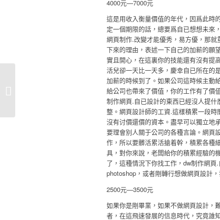
4000元—7000元
這是用收入衡量價值的年代，因爲此時
定一個期限的話，總要爲自已想想未來，簡
網頁制作.改變才能優秀，易方優，那就
下來的理由，表述一下自己的加薪的願
實且開心，在這裏你的技能還有沒有提高
活兒卻一天比一天多，慶幸自已所在的
加薪的時候到了。如果公司這時候主動給
不要理會别人關于公司的各種言論
給公司也帶來了價值，你的工作有了價值
制作網頁.自已設計的東西已經沒人提什麽
整。網頁設計師的工資.這樣積累一段時
沒有讨價還價的資本。盡早可以獨立地承
要理會别人關于公司的各種言論。網頁設
作，所以要髒活累活搶着幹，積累各種細
具，對你來說，老闆給你的積累經驗的
了，這種情況下你找工作，dw制作網頁.自已做過
photoshop，或者剛轉行想做網頁設計
2500元—3500元
如果你是剛畢業，如果不做網頁設計，
者，在這飛速發展的信息時代，究竟誰