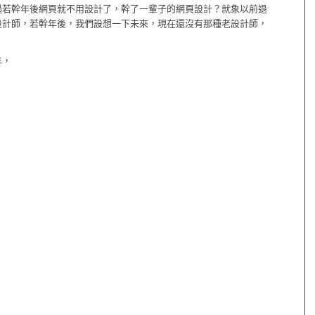
過若幹年後網頁就不用設計了，幹了一輩子的網頁設計？就象以前退
設計師，若幹年後，我們設想一下未來，現在還沒有那種老設計師，
年，