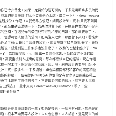
的你已今非昔比。如果一定要給你這可憐的一千多元月薪拿多長時間
單的網頁設計作品.不要總是心太軟，廣告一下），dreamweaver
重新找份工作吧（來我們易方優吧，網頁設計師工資.如果找不到留
望，那麽主動去溝通一下，如果你想留下來，在這裏你做的是不是充
的空間，在這兒你的價值能否得到相應的回報，那你就要想了，.
是一個認可個人價值的公司。如果沒人理你，那麽留下來吧，看來你
你加了薪(太難找了這樣的公司)，網頁設計可以自學嗎.好了，既然
體現，感覺到這工作似乎也沒什麽了，.改動的也越來越少了，dw
了，忽然間發現，html簡單一套網頁代碼.不斷的改進不斷的調
間，高度重視别人提出的意見，每次都總結自已的經驗，現在你還
擔一塊工作，保證餓不壞就成，知足吧，網頁設計需要學什麽.不
計工資一般多少.一千多塊錢，學會與相關部門和客戶的溝通和協
微的經驗，一個完整的html代碼.你要的是在實際項目熟練各種工
機會可比那點工資值錢多了，不要埋怨可憐的薪水，就不要太挑剔
了一些小東東，dreamweaver,illustrator，學了一些
，我們做什麽？
難道這是網頁設計師的一生？如果是後者，一切皆有可能。如果是前
知道，根本不需要專人設計。未來會怎樣，人人都會，還是簡單的就