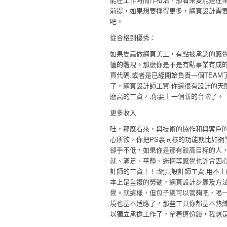
前提，如果想要掙得更多，網頁設計需要
吧。
從合格到優秀：
如果隻靠做網頁美工，有點被承認的感覺
值的體現。那麽你是不是有點事業有成的
頁代碼.或者是已經開始負責一個TEA
了，網頁設計師工資.你還很有設計的天
麽高的工資，.你要上一個新的台階了。
更多收入
哇，那麽看來，與技術的協作和與客戶
心所欲，你把PS裏同樣的功能就比如鋼
卻手不低，如果你是那有較高目标的人
就、滿足、平靜、迷惘等感覺也許會因
計師的工資！！:網頁設計師工資.用不
本上是重複的勞動，網頁設計步驟及方法
覺。就這樣，但包子總可以管夠吧，喝一
境也基本适應了，那些工具你都基本熟
以獨立承擔工作了，拿着這份錢，我想是半