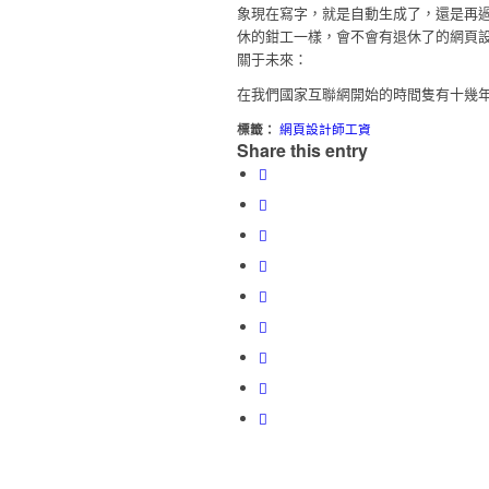
象現在寫字，就是自動生成了，還是再
休的鉗工一樣，會不會有退休了的網頁
關于未來：
在我們國家互聯網開始的時間隻有十幾
標籤：
網頁設計師工資
Share this entry