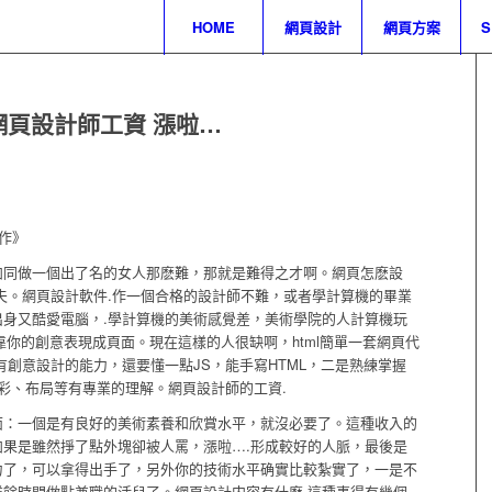
HOME
網頁設計
網頁方案
網頁設計師工資 漲啦…
制作》
同做一個出了名的女人那麽難，那就是難得之才啊。網頁怎麽設
夫。網頁設計軟件.作一個合格的設計師不難，或者學計算機的畢業
身又酷愛電腦，.學計算機的美術感覺差，美術學院的人計算機玩
要靠你的創意表現成頁面。現在這樣的人很缺啊，html簡單一套網頁代
有創意設計的能力，還要懂一點JS，能手寫HTML，二是熟練掌握
工具，對色彩、布局等有專業的理解。網頁設計師的工資.
面：一個是有良好的美術素養和欣賞水平，就沒必要了。這種收入的
果是雖然掙了點外塊卻被人罵，漲啦….形成較好的人脈，最後是
力了，可以拿得出手了，另外你的技術水平确實比較紮實了，一是不
餘時間做點兼職的活兒了。網頁設計内容有什麽.這種事得有幾個