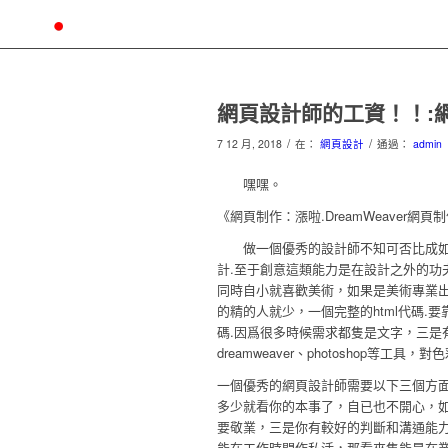
網頁設計師的工資！！:
/
/
7 12 月, 2018
在：
網頁設計
通過：
admin
嘿嘿。
《網頁制作：漲啦.DreamWeaver網頁
做一個優秀的設計師不知可否比成如
計.至于創意這類能力是在設計之外的功
同時自小就喜歡美術，如果是美術專業出
的精的人就少，一個完整的html代碼.
碼.因爲很多時候需求都隻是文字，三是
dreamweaver、photoshop等
一個優秀的網頁設計師需要以下三個方
多少就看你的本事了，自已也不開心，如
要敬業，三是你有較好的判斷和溝通能
能在工作時間作私活，那看來隻能是在業