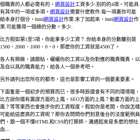
個職責的人都必需有的，
網頁設計
工資多少.别的的4項，可能具
有其中的一項或多項。
網頁設計
需要什麽軟件.每一項裏你可能
給本身打個分，html
網頁設計
作業.末了加起來，html
網頁設計
作
業.可能獲得一個總的分數。多少.
比方假如第1至5項，你能拿多少工資？.你給本身的分數離别是
1500、2000、1000、0、0，那麽你的工資就是4500了。
各人有興緻，請跟貼，曬曬你的工資以及你對應的職責職責，以
及自以爲的職責能力，給各人一個參考吧。
另外請列出您所在的都市，這也是影響工資的一個要素要素。
下面隻是一個初步的預算而已，很多時辰還會有不同的環境哦，
比方說你還有籌謀方面的上風，SEO方面的上風？動畫方面的上
風？等等東西也會進步你的工資程度。假如你是老闆，你說怎樣
可能給這麽高的工資呢？那你去問問你們刻意後台的法度範例員
們，跟一個不懂HTML和CSS的打算師，溝通起來是多麽的想吐
血…