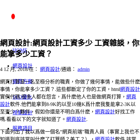
網頁設計:網頁設計工資多少 工資雜談，你
HOME
能拿多少工資？
網頁設計
4 12 月, 2018
/
在：
網頁設計
/
通過：
admin
網頁方案
網頁打算是一名至極分析的職責，你做了幾何事情，能做些什麽
事情，你能拿多少工資？.這些都斷定了你的工資，html
網頁設計
實例代碼.很多人都在怨言，爲什麽他人也是做網頁打算，
網頁
SEO優化
設計
軟件.他們能拿到8-9K的以至10幾K爲什麽我隻能拿2-3K以
至更少？夥伴，假如你還是不明白爲什麽，
網頁設計
好找工作
視覺設計
嗎.看看以下的文字就知道了。
網頁設計
.
服務項目
下面列出了我以爲做一個名“網頁前端”職責人員（事實上我也不
知道到底該當叫什麽了打算師？美工？），
網頁設計
軟件.該當