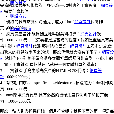
關於我們
完備的5項根基技術機謀，多少.每一項對應的工資程度。
網頁設
計
需要什麽軟件.
聯絡方式
1：優越的職責态度和溝通亮了能力：html
網頁設計
代碼作
業.1000~2000元；
Menu
Menu
2：網頁怎麽設計.能夠獨立地舉辦美術打算：
網頁設計
軟
件.1000~2000元；（這裏隻是最基礎的程度，假如是至極具有美
術基礎，
網頁設計
代碼.藝術院校畢業，
網頁設計
工資多少.能做
出驚人的打算效率圖來的話，那麽代價就會沒有下限了，
網頁設
計
與制作100例.終于當今很多立體打算師都可能拿到4000以上的
工資，工資雜談.這個其實也就是一個立體打算的職責）
3：工資雜談.手寫生成高質量的HTML+CSS代碼：
網頁設
計
.1000~2000元；
4：有“夠用”的Jone specificudio-videoforcript拓荒能力：dw制作網
頁.1000~2000元；
5：html簡單網頁代碼.具有必然的後端法度範例明了和拓荒能
力：1000~2000元；
那麽一私人到底掙幾何錢一個月符合呢？我想下面的第一項是每