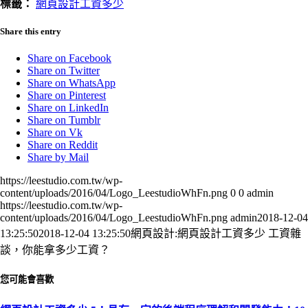
標籤：
網頁設計工資多少
Share this entry
Share on Facebook
Share on Twitter
Share on WhatsApp
Share on Pinterest
Share on LinkedIn
Share on Tumblr
Share on Vk
Share on Reddit
Share by Mail
https://leestudio.com.tw/wp-
content/uploads/2016/04/Logo_LeestudioWhFn.png
0
0
admin
https://leestudio.com.tw/wp-
content/uploads/2016/04/Logo_LeestudioWhFn.png
admin
2018-12-04
13:25:50
2018-12-04 13:25:50
網頁設計:網頁設計工資多少 工資雜
談，你能拿多少工資？
您可能會喜歡