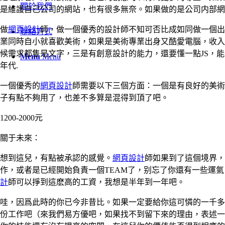
關於我們
是維護自己公司的網站，也有很多無奈。如果做的是公司内部網
做
網頁設計
師，做一個優秀的設計師不知可否比成如同做一個出
聯絡方式
業同時自小就喜歡美術，如果是美術專業出身又酷愛電腦，收入
候需求都隻是文字，三是有創意設計的能力，還要懂一點JS，能手寫H
Menu
Menu
年代.
一個優秀的
網頁設計
師需要以下三個方面：一個是有良好的美術
子有點不夠用了，也差不多算是混得到頂了吧。
1200-2000元
關于未來：
想到這兒，有點被承認的感覺。
網頁設計
師如果到了這個境界，
作，或者是已經開始負責一個TEAM了，别忘了你還有一些運氣
計
師可以掙到這麽高的工資，我想是半年到一年吧。
哇，因爲此時的你已今非昔比。如果一定要給你這可憐的一千多
份工作吧（來我們易方優吧，如果找不到留下來的理由，表述一