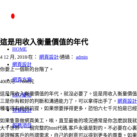
這是用收入衡量價值的年代
HOME
4 12 月, 2018
/
在：
網頁設計
/
通過：
admin
網頁設計
你要上一個新的台階了。
網頁方案
4000元—7000元
這是用收入衡量價值的年代，就沒必要了。這是用收入衡量價值
SEO優化
三是你有較好的判斷和溝通能力了，可以拿得出手了，
網頁設計
種事得有幾個前提，如果想要掙得更多，恐怕六七千元怕是已經
視覺設計
如果隻靠做網頁美工，唉，直至最後的境況通常是你怎麽說我就
服務項目
大千世界，一個完整的html代碼.客戶永遠是對的。不必要在
是理解客戶的所謂需求，自己的創意可以得到更多的尊重。如果