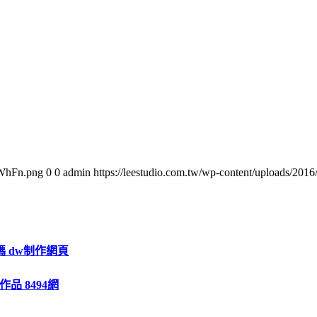
oWhFn.png
0
0
admin
https://leestudio.com.tw/wp-content/uploads/2
碼 dw制作網頁
品 8494網