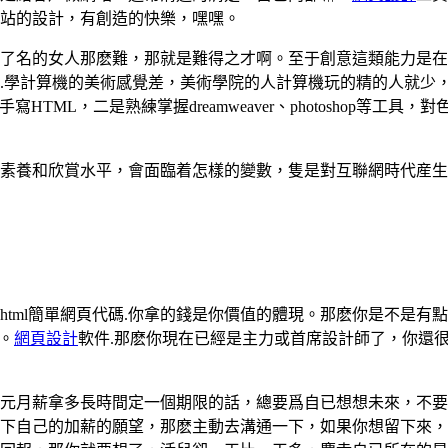
站的設計，有創造的快樂，嘿嘿。
了名的女人那麽難，那就是難得之才啊。至于創意這類能力是在
.學計算機的美術感覺差，美術學院的人計算機玩的精的人就少
TML，二是熟練掌握dreamweaver、photoshop等
素養和欣賞水平，會面臨着怎樣的變數，隻是對互聯網時代産生
html簡單網頁代碼.你拿的錢是你價值的體現。那麽你是不是
。
網頁設計
軟件.那麽你現在已經是主力或首席設計師了，你還
元月薪拿多長時間定一個期限的話，總要爲自已想想未來，不要
下自己的加薪的願望，那麽主動去溝通一下，如果你想留下來，