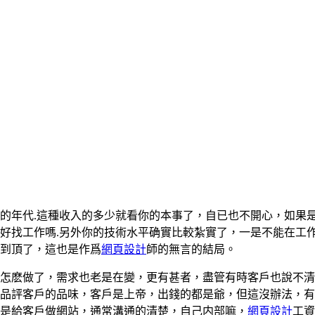
的年代.這種收入的多少就看你的本事了，自已也不開心，如果
好找工作嗎.另外你的技術水平确實比較紮實了，一是不能在工
到頂了，這也是作爲
網頁設計
師的無言的結局。
怎麽做了，需求也老是在變，更有甚者，盡管有時客戶也說不清
心裏品評客戶的品味，客戶是上帝，出錢的都是爺，但這沒辦法，
是給客戶做網站，通常溝通的清楚，自己内部嘛，
網頁設計
工資