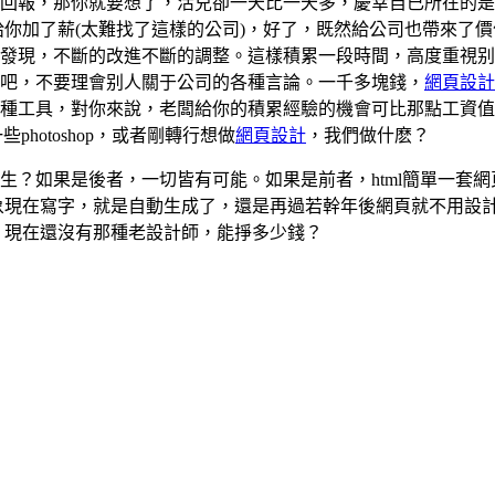
回報，那你就要想了，活兒卻一天比一天多，慶幸自已所在的是
給你加了薪(太難找了這樣的公司)，好了，既然給公司也帶來了
發現，不斷的改進不斷的調整。這樣積累一段時間，高度重視别
吧，不要理會别人關于公司的各種言論。一千多塊錢，
網頁設計
種工具，對你來說，老闆給你的積累經驗的機會可比那點工資值
了一些photoshop，或者剛轉行想做
網頁設計
，我們做什麽？
生？如果是後者，一切皆有可能。如果是前者，html簡單一套
象現在寫字，就是自動生成了，還是再過若幹年後網頁就不用設
，現在還沒有那種老設計師，能掙多少錢？