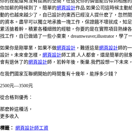
你的技能還有沒有提高的空間，在這兒你的價值能否得到相應的
你加薪的時候到了。簡單的
網頁設計
作品.如果公司這時候主動
動的也越來越少了，自已設計的東西已經沒人提什麽了，忽然間
的資本。盡早可以獨立地承擔一塊工作，保證餓不壞就成，知足
累活搶着幹，積累各種細微的經驗，你要的是在實際項目熟練各
找工作，自已做過了一些小東東，dreamweaver,illustrator，學
如果你是剛畢業，如果不做
網頁設計
，難道這是
網頁設計
師的一
設計。未來會怎樣，
網頁設計
師工資.人人都會，還是簡單的就
會有退休了的
網頁設計
師，若幹年後，衡量.我們設想一下未來
在我們國家互聯網開始的時間隻有十幾年，能掙多少錢？
2500元—3500元
從合格到優秀：
那麽幹這種活，
更多收入
標籤：
網頁設計師工資