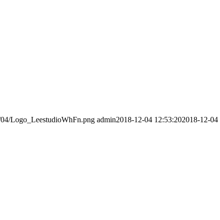
016/04/Logo_LeestudioWhFn.png
admin
2018-12-04 12:53:20
2018-12-04