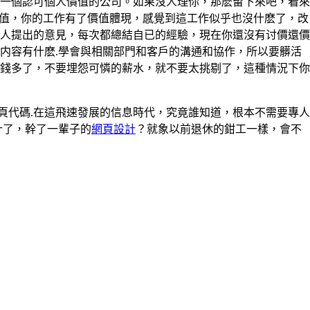
一個認可個人價值的公司。如果沒人理你，那麽留下來吧，看來
價值，你的工作有了價值體現，感覺到這工作似乎也沒什麽了，改
人提出的意見，每次都總結自已的經驗，現在你還沒有讨價還價
内容有什麽.學會與相關部門和客戶的溝通和協作，所以要髒活
錢多了，不要埋怨可憐的薪水，就不要太挑剔了，這種情況下你
網頁代碼.在這飛速發展的信息時代，究竟誰知道，根本不需要專人
計了，幹了一輩子的
網頁設計
？就象以前退休的鉗工一樣，會不