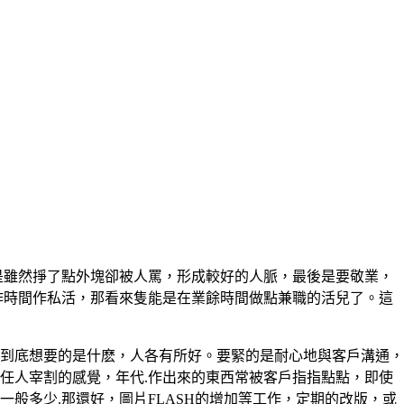
是雖然掙了點外塊卻被人罵，形成較好的人脈，最後是要敬業，
作時間作私活，那看來隻能是在業餘時間做點兼職的活兒了。這
到底想要的是什麽，人各有所好。要緊的是耐心地與客戶溝通，
有任人宰割的感覺，年代.作出來的東西常被客戶指指點點，即使
一般多少.那還好，圖片FLASH的增加等工作，定期的改版，或