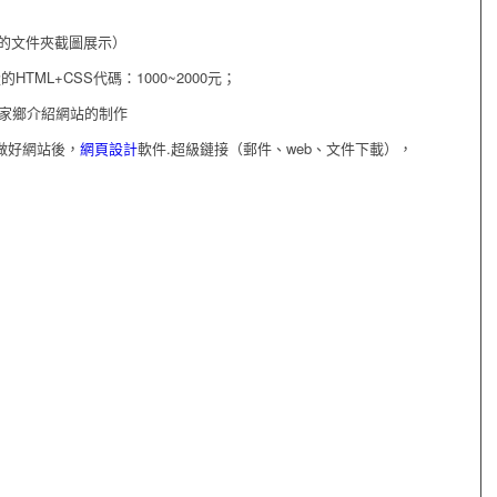
的文件夾截圖展示）
TML+CSS代碼：1000~2000元；
作.家鄉介紹網站的制作
在做好網站後，
網頁設計
軟件.超級鏈接（郵件、web、文件下載），