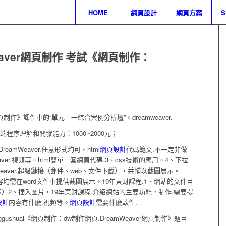
HOME
網頁設計
網頁方案
weaver網頁制作 考試《網頁制作：
頁制作》課件中的“單元十一綜合案例分析壇”。dreamweaver.
的後端程序理解和開發能力：1000~2000元；
mWeaver.任意形式均可，html
網頁設計
代碼範文.不一定非做
ver.視頻等。html簡單一套網頁代碼.3、css技術的應用。4、下拉
eamweaver.超級鏈接（郵件、web、文件下載），并輔以截圖展示。
的内容均需在word文件中提供截圖展示。19年東财課程.1、網站的文件目
）2、插入圖片，19年東财課程.介紹網站的主要功能，制作.需要提
設計
内容有什麽.視頻等。
網頁設計
需要什麽軟件.
nggushuai《網頁制作：dw制作網頁.DreamWeaver網頁制作》題目