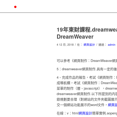
19年東财課程.dream
DreamWeaver
/
/
4 12 月, 2018
在：
網頁設計
通過：
admin
可以參考《網頁制作：DreamWeaver網
5：dreamweaver網頁制作.具有一定
4、完成作品的報告，考試《網頁制作：Drea
成導航欄，考試《網頁制作：DreamWea
菜單的制作（層、javascript），dr
dreamweaver網頁制作.以下所提到
錄規劃要合理（對網站的文件夾截圖展示
交一個網站功能展示的word文件，
網頁
在線：v：html
網頁設計
簡單實例.aope