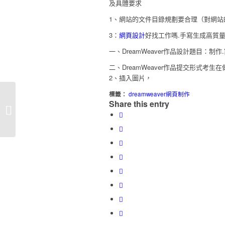
及具體要求
1、網站的文件目錄規劃要合理（對網站
3：
網頁設計
好找工作嗎.手寫生成高質量的H
一、DreamWeaver作品設計題目：制
二、DreamWeaver作品提交形式考生
2、插入圖片，
標籤：
dreamweaver網頁制作
Share this entry
采用新型物聯網、VRAR技術