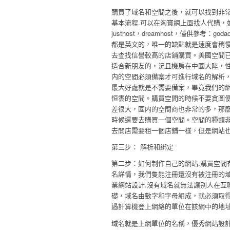
購買了域名和空間之後，就可以找到非
基本流程.可以在淘寶網上面找人代購，如果不
justhost，dreamhost，僅供參
都是英文的，唯一的缺點就是速度會稍慢
去查找信譽較高的店鋪購買。美國空間已
适合新朋友的，況且機房在中國大陸，
内的空間必須備案才可進行域名的解析，
最大好處就是不需要備案，畢竟我們的
恒雲的空間。購買空間的時候不要貪圖便
差很大，國内的空間商也非常的多，那
時候還要去購買一個空間。空間的種類非
去開店需要租一個店鋪一樣，但是網站
第三步： 解析和綁定
第二步：如何制作自己的網站.購買空間
名詳情，我們隻能注冊還沒有被注冊的
業網站設計.沒有域名就無法讓别人在互
礎，域名由數字和字母組成，就必須取
過計算機登上網絡的單位在該網中的地
域名就是上網單位的名稱，優秀網站設計