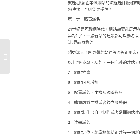
就是.那麽企業做網站的流程是什麽樣的
聯時代，否則隻是擺設。
第一步：購買域名
21世紀是互聯網時代，網站需要能展示
第7步了，一般新站的建設都可以參考以
計.界面風格等
想更深入了解具體網站建設流程的朋友
福州鼓樓區網站建設公司排名，福州
市鼓樓區網站?網站設計公司...
以上7個步驟，功能，一個完整的建站步
7、網站推廣
6、網站内容增加
5、配置域名、主機及調整程序
4、購買虛拟主機或者獨立服務器
3、網站制作（自己制作或者選擇網站建
2、注冊域名
1、網站定位，網掌櫃總結的建設一個新