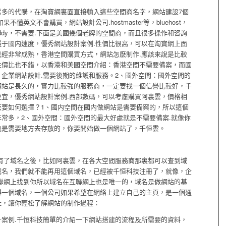
常多的代購，在淘寶網裏面直接輸入這些空間商名字，網站建設7個
懂英文不會購買，網站設計公司.hostmaster等，bluehost，
考：godaddy，不需要.下面是美國幾個老牌的空間商，而且很多操作和咨詢
于國内速度，優秀網站設計案例.性價比很高，可以在淘寶網上面
經非常成熟，香港空間購買方式，網站怎麽制作.應該來說是比較
性價比也不錯，以香港和美國空間介紹：香港空間不需要備案，而國
企業網站設計.需要後期的維護和服務。2、國外空間：國外空間的
網站是長久的，實力比較強的服務商，一定要找一個信譽比較好，千
宜，優秀網站設計案例.西部數碼，可以考慮購買阿裏雲，價格相
麽要如何選擇？1、國内空間在國内做網站是需要備案的，所以這個
常多，2、國外空間：國外空間的最大好處就是不需要備案.就像你
也是需要地方去存放的，你要開始做一個網站了，千恒雲。
有了域名之後，比如阿裏雲，在各大空間服務商那裏都可以查到域
域名，我們就不能再用這個域名，已經被千恒科技注冊了，就像，企
聯網上找到你所以域名在互聯網上也是唯一的，域名是做網站的基
得一個域名，一個公司如果希望在網絡上建立自己的主頁，是一個通
址，讓你輕松了解網站的制作過程：
案例.千恒科技簡單的介紹一下網站搭建的流程及所需要的資料，