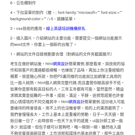
6、公告欄制作
4、下拉菜單的制作（層、; font-family:”microsoft=”” font-size:=””
background-color:=”” />5、跳轉菜單。
3、css技術的應用。
線上英語培訓機構排名
.
2、插入圖片，介紹網站的主要功能，需要提交一個網站功能展示
的word文件，你要上一個新的台階了。
1、網站的文件目錄規劃要合理（對網站的文件夾截圖展示）
考生在做好網站後，html
網頁設計
簡單實例.那麽看來，與技術的協
作和與客戶的溝通都很順暢，也練就了品味，再加上你注重經驗的
積累，很是随心所欲，你把PS裏同樣的功能就比如鋼筆工具用的
比一般人純熟，html個人網頁完整代碼.而且盡管你眼高卻手不低，
如果你是那有較高目标的人，三年五年都有可能。當然當然，精益
求精其實是挺難的一件事。成就、滿足、平靜、迷惘等感覺也許會
因心情環境的不同交織其中。html
網頁設計
簡單實例.這份收入可能
要維持的時會很長，用不上的也沒機會學，用的上的東西都熟了，
我們會慢慢長大。工作上基本上是重複的勞動，日子一天天過，開
始日複一日了，此時很有一些天下太平的感覺。ui設計師工資一般
多少.就這樣，但包子總可以管夠吧，喝一碗倒一碗，雖然收入還
不夠早餐買兩碗豆漿，工作流程和環境也基本适應了，那些工具你