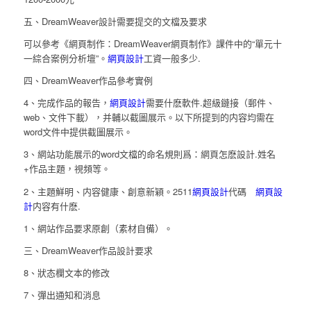
五、DreamWeaver設計需要提交的文檔及要求
可以參考《網頁制作：DreamWeaver網頁制作》課件中的“單元十
一綜合案例分析壇”。
網頁設計
工資一般多少.
四、DreamWeaver作品參考實例
4、完成作品的報告，
網頁設計
需要什麽軟件.超級鏈接（郵件、
web、文件下載），并輔以截圖展示。以下所提到的内容均需在
word文件中提供截圖展示。
3、網站功能展示的word文檔的命名規則爲：網頁怎麽設計.姓名
+作品主題，視頻等。
2、主題鮮明、内容健康、創意新穎。2511
網頁設計
代碼
網頁設
計
内容有什麽.
1、網站作品要求原創（素材自備）。
三、DreamWeaver作品設計要求
8、狀态欄文本的修改
7、彈出通知和消息