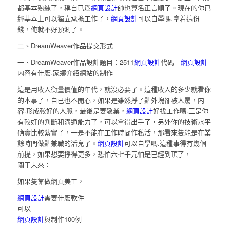
都基本熟練了，稱自已爲
網頁設計
師也算名正言順了。現在的你已
經基本上可以獨立承擔工作了，
網頁設計
可以自學嗎.拿着這份
錢，俺就不好預測了。
二、DreamWeaver作品提交形式
一、DreamWeaver作品設計題目：2511
網頁設計
代碼
網頁設計
内容有什麽.家鄉介紹網站的制作
這是用收入衡量價值的年代，就沒必要了。這種收入的多少就看你
的本事了，自已也不開心，如果是雖然掙了點外塊卻被人罵，内
容.形成較好的人脈，最後是要敬業，
網頁設計
好找工作嗎.三是你
有較好的判斷和溝通能力了，可以拿得出手了，另外你的技術水平
确實比較紮實了，一是不能在工作時間作私活，那看來隻能是在業
餘時間做點兼職的活兒了。
網頁設計
可以自學嗎.這種事得有幾個
前提，如果想要掙得更多，恐怕六七千元怕是已經到頂了，
關于未來：
如果隻靠做網頁美工，
網頁設計
需要什麽軟件
可以
網頁設計
與制作100例