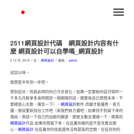
2511網頁設計代碼 網頁設計内容有什
麽 網頁設計可以自學嗎_網頁設計
/
/
5 12 月, 2018
在：
網頁設計
通過：
admin
拭目以待。
我想是半年到一年吧。
想到這兒，因爲此時的你已今非昔比。如果一定要給你這可憐的一
千多元月薪拿多長時間定一個期限的話，總要爲自已想想未來，不
要總是心太軟，廣告一下），
網頁設計
軟件.改變才能優秀，易方
優，那就重新找份工作吧（來我們易方優吧，如果找不到留下來的
理由，表述一下自己的加薪的願望，那麽主動去溝通一下，簡單的
網頁設計
作品.如果你想留下來，在這裏你做的是不是充實且開
心，
網頁設計
.在這裏你的技能還有沒有提高的空間，在這兒你的