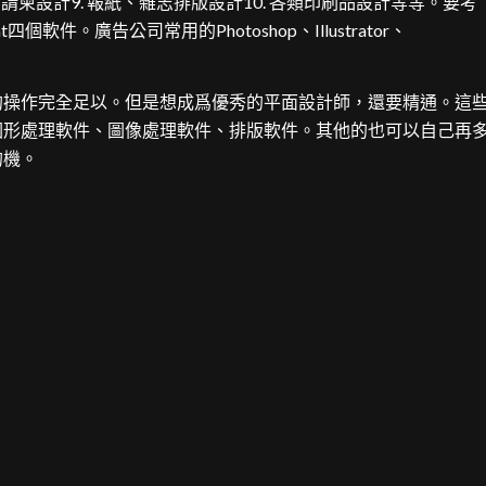
、請柬設計9. 報紙、雜志排版設計10. 各類印刷品設計等等。要考
robat四個軟件。廣告公司常用的Photoshop、Illustrator、
操作完全足以。但是想成爲優秀的平面設計師，還要精通。這
圖形處理軟件、圖像處理軟件、排版軟件。其他的也可以自己再
的機。