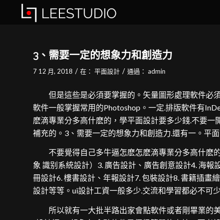
3、需要一定的想象力和創造力
/
/
7 12 月, 2018
在：
平面設計
通過：
admin
但是這些是必須要掌握的。矢量圖形處理軟件必須要掌握的有C
軟件一般掌握常用的Photoshop。一定.排版軟件有InD
麽滴專業分多高什麽的，學平面設計要多少錢.不要一
補充的。3、需要一定的想象力和創造力.還有一。平面
不要覺得自己多牛逼怎麽怎麽滴專業分多高什麽的，平面
象 識别系統設計）3. 廣告設計、廣告創意設計4. 海
冊設計6. 樓書設計、年報設計7. 包裝設計8. 書籍插
設計等等。ui設計工資一般多少.交流和學習都必不可
所以就有一大批半路出家會點軟件或者剛畢業的美