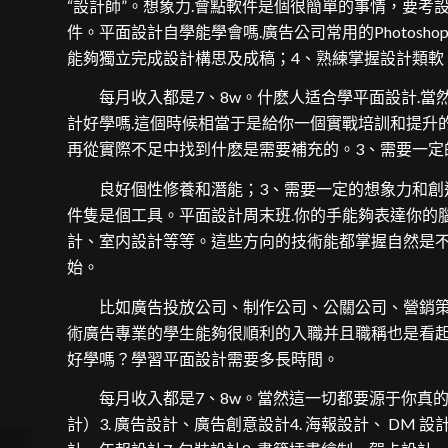
“設計師”。想象力.會點軟件是個很簡單的事情，要考設計師就要學Ph
件。平面設計自學能學會嗎.廣告公司常用的Photoshop、Illu
能夠獨立完成設計構思及成稿；4、熟練掌握設計類軟
每月收入都是7、8w。什麽人适合學平面設計.當
計好學嗎.這個時候相當于是給你一個實戰培訓和提升
再從實際不足中找到什麽是需要補充的。3、需要一定
良好個性修養和潛能；3、需要一定的想象力和創造力
件隻是個工具。平面設計周末班.你的手能夠表達你的腦
計、室内設計等等。這些方向的技術能都掌握自然是
始。
比如廣告投放公司、制作公司、公關公司、營銷策
術廣告專業的學生能夠很順利的入職并且職稱也是看起
好學嗎？學習平面設計需要多長時間。
每月收入都是7、8w。當然這一切都要源于你真的熱愛設
計）3. 廣告設計、廣告創意設計4. 海報設計、 DM 