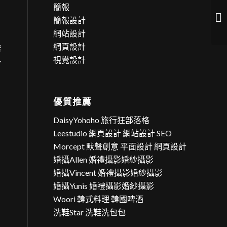
簡報
自
簡報設計
危
網站設計
網頁設計
些
視覺設計
多
優質推薦
DaisyYohoho 旅行狂部落格
Leestudio 網頁設計 網站設計 SEO
Morcept 默聲創意 平面設計 網頁設計
婚攝Allen 婚禮攝影婚紗攝影
婚攝Vincent 婚禮攝影婚紗攝影
婚攝Yunis 婚禮攝影婚紗攝影
Woori 韓式料理 韓國啤酒
洗鞋Star 洗鞋洗包包