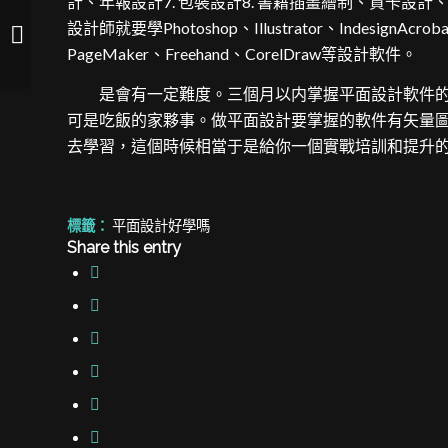
計、年報設計7. 包裝設計8. 書籍插畫繪制、賀卡設計
學習平 平面設計好學嗎 面設計需要多
設計師就要學Photoshop、Illustrator、IndesignAc
長時間？平面設計�...
PageMaker、Freehand、CorelDraw等設計軟件。
是會有一定難度。三個月以内掌握平面設計軟件的
可是吃飯的家夥事。做平面設計要掌握的軟件有矢量
去學習，這個時候相當于是給你一個實戰培訓和提升
標籤：
平面設計好學嗎
Share this entry