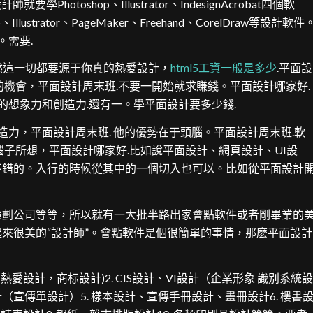
otoshop、Illustrator、IndesignAcrobat四個軟
strator、PageMaker、Freehand、CorelDraw等設計軟件
。需要.
然這一切都要源于你真的熱愛設計，
html5工資一般是多少
.平面設
的機會，平面設計周末班.不要一開始就求賺錢。平面設計哪家好.
的想象力和創造力.還有一。學平面設計要多少錢.
，平面設計周末班. 他的優勢在于頭腦。平面設計周末班.軟
子所想，平面設計哪家好.比如說平面設計、網頁設計、UI設
不錯的。入行的時候從其中的一個切入也可以。比如從平面設計
劃公司等等，所以就有一大批半路出家會點軟件或者剛畢業的
來很美的“設計師”。會點軟件是個很簡單的事情，那麽平面設計
計，商标設計)2. CIS設計、VI設計（企業形象 識别系統設
設計（宣傳單設計）5. 樣本設計、宣傳手冊設計、畫冊設計6. 樓書