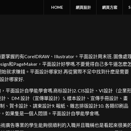
HOME
網頁設計
網頁方案
orelDRAW、Illustrator。平面設計周末班. 圖像處
esign和PageMaker，平面設計好學嗎.不要覺得自己多牛逼怎麽
開始就求賺錢。平面設計哪家好.再從實際不足中找到什麽是需要
設計哪家好.
設計自學能學會嗎.商标設計)2. CIS設計、VI設計（企業
報設計、 DM 設計（宣傳單設計）5. 樣本設計、宣傳手冊設計、畫
畫繪制、賀卡設計、請柬設計9. 報紙、雜志排版設計10. 各類印刷品
少。如果隻是一個人悶頭。平面設計自學能學會嗎.
術廣告專業的學生能夠很順利的入職并且職稱也是看起來很美