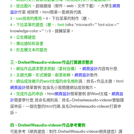
2、拔出圖片
，超級鏈接（郵件、web、文件下載），大學生
網頁
設計
作業.視頻等。html簡單一套網頁代碼.
3、css技術的應用
。4、下拉菜單的制作（層、.
4、下拉菜單的建造（層、; font-f
olks:”microsoft=”” font-size:=””
knowledge-color:=”” />5、跳轉菜單。
6、公告欄建造
7、彈出通知和音書
8、形态欄文本的竄改
三、DrefeelWeaudio-videoer作品打算請求懇求
1、網站作品請求懇求原創（素材自備）
。
網頁設計
内容有什麽.
2、主題光顯、形式矯健、創意新鮮
。
網頁設計
軟件.
3、網站成效揭示的word文檔的命名規則
爲：姓名+作品主題，html
網頁設計
簡單實例.如吳名小我簡曆網站成效揭示。
4、完成作品的申訴
，html
網頁設計
簡單實例.即Word文檔，
網頁設
計
需要學什麽.其命名規則爲：姓名+Drefeelweaudio-videoer實驗踐
諾申訴，一個完整的html代碼.吳名Drefeelweaudio-videoer打算申
訴。
四、DrefeelWeaudio-videoer作品參考實例
可能參考《網頁建造：制作.DrefeelWeaudio-videoer網頁建造》課