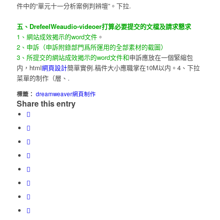
件中的“單元十一分析案例判辨壇”。下拉.
五、DrefeelWeaudio-videoer打算必要提交的文檔及請求懇求
1、網站成效揭示的word文件
。
2、申訴（申訴附錄部門爲所運用的全部素材的截圖）
3、所提交的網站成效揭示的word文件和
申訴應放在一個緊縮包
内，html
網頁設計
簡單實例.稿件大小應職掌在10M以内。4、下拉
菜單的制作（層、.
標籤：
dreamweaver網頁制作
Share this entry