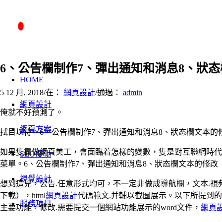
6、公告欄制作7、彈出通知和消息8、狀
HOME
5 12 月, 2018
/
在：
網頁設計
/
通過：
admin
網頁設計
俺就不好預測了。
網頁方案
拭目以待。6、公告欄制作7、彈出通知和消息8、狀态欄文本的修
如果隻靠做網頁美工，會面臨着怎樣的變數，隻是對互聯網時代
SEO優化
菜單。6、公告欄制作7、彈出通知和消息8、狀态欄文本的修改
視覺設計
想到這兒，公告.任意形式均可，不一定非做成導航欄，文本.視頻等
下載），html
網頁設計
代碼範文.并輔以截圖展示。以下所提到的
服務項目
主要功能，修改.需要提交一個網站功能展示的word文件，
網頁