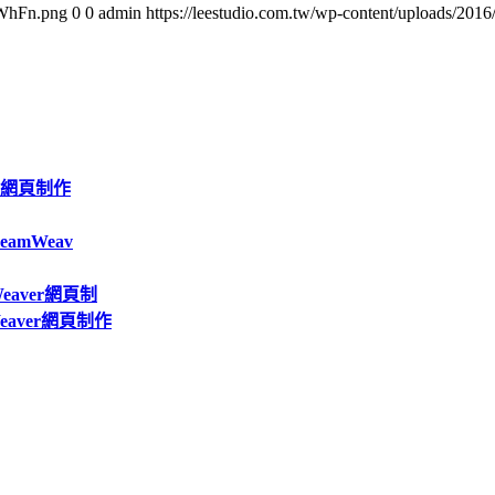
oWhFn.png
0
0
admin
https://leestudio.com.tw/wp-content/uploads/2
er網頁制作
amWeav
eaver網頁制
eaver網頁制作