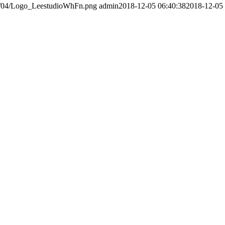
016/04/Logo_LeestudioWhFn.png
admin
2018-12-05 06:40:38
2018-12-05