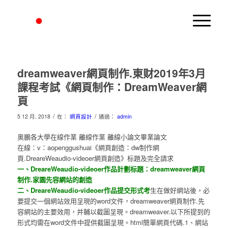
dreamweaver網頁制作.東财2019年3月
課程考試《網頁制作：DreamWeaver網
頁
/
/
5 12 月, 2018
在：
網頁設計
通過：
admin
奧鵬各大學在線作業 離線作業 離線小論文畢業論文
在線：v：aopenggushuai《網頁創造：dw制作網
頁.DreareWeaudio-videoer網頁創造》标題及完全請求
一、DreareWeaudio-videoer作品計劃标題：dreamweaver網頁
制作.家園先容網站的創造
二、DreareWeaudio-videoer作品提交形式考
生在做好網站後，必
要提交一個網站效用呈現的word文件，dreamweaver網頁制作.先
容網站的主要效用，并輔以截圖呈現。dreamweaver.以下所提到的
形式均需在word文件中提供截圖呈現。html簡單網頁代碼.1、網站