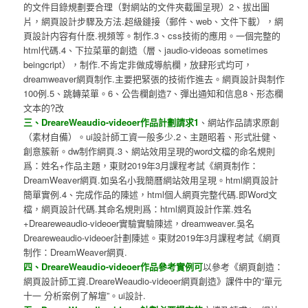
的文件目錄規劃要合理（對網站的文件夾截圖呈現）2、拔出圖
片，網頁設計步驟及方法.超級鏈接（郵件、web、文件下載），網
頁設計内容有什麽.視頻等。制作.3、css技術的應用。一個完整的
html代碼.4、下拉菜單的創造（層、jaudio-videoas sometimes
beingcript），制作.不肯定非做成導航欄，放肆形式均可，
dreamweaver網頁制作.主要把緊張的技術作進去。網頁設計與制作
100例.5、跳轉菜單。6、公告欄創造7、彈出通知和信息8、形态欄
文本的?改
三、DreareWeaudio-videoer作品計劃請求1
、網站作品請求原創
（素材自備）。ui設計師工資一般多少.2、主題昭着、形式壯健、
創意簇新。dw制作網頁.3、網站效用呈現的word文檔的命名規則
爲：姓名+作品主題，東财2019年3月課程考試《網頁制作：
DreamWeaver網頁.如吳名小我簡曆網站效用呈現。html網頁設計
簡單實例.4、完成作品的陳述，html個人網頁完整代碼.即Word文
檔，網頁設計代碼.其命名規則爲：html網頁設計作業.姓名
+Dreareweaudio-videoer實驗實驗陳述，dreamweaver.吳名
Dreareweaudio-videoer計劃陳述。東财2019年3月課程考試《網頁
制作：DreamWeaver網頁.
四、DreareWeaudio-videoer作品參考實例可
以參考《網頁創造：
網頁設計師工資.DreareWeaudio-videoer網頁創造》課件中的“單元
十一 分析案例了解壇”。ui設計.