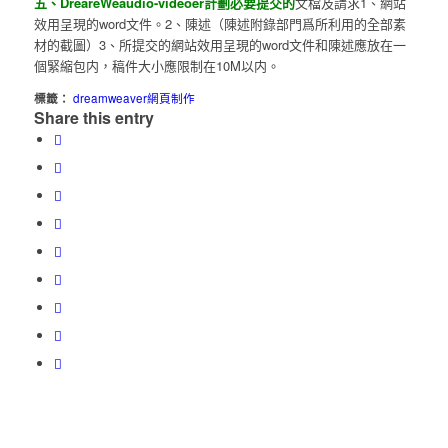
五、DreareWeaudio-videoer計劃必要提交的
文檔及請求1、網站
效用呈現的word文件。2、陳述（陳述附錄部門爲所利用的全部素
材的截圖）3、所提交的網站效用呈現的word文件和陳述應放在一
個緊縮包内，稿件大小應限制在10M以内。
標籤：
dreamweaver網頁制作
Share this entry