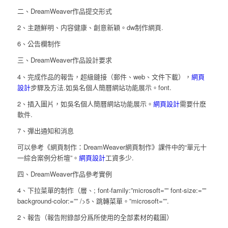
二、DreamWeaver作品提交形式
2、主題鮮明、内容健康、創意新穎。dw制作網頁.
6、公告欄制作
三、DreamWeaver作品設計要求
4、完成作品的報告，超級鏈接（郵件、web、文件下載），
網頁
設計
步驟及方法.如吳名個人簡曆網站功能展示。font.
2、插入圖片，如吳名個人簡曆網站功能展示。
網頁設計
需要什麽
軟件.
7、彈出通知和消息
可以參考《網頁制作：DreamWeaver網頁制作》課件中的“單元十
一綜合案例分析壇”。
網頁設計
工資多少.
四、DreamWeaver作品參考實例
4、下拉菜單的制作（層、; font-family:”microsoft=”” font-size:=””
background-color:=”” />5、跳轉菜單。”microsoft=””.
2、報告（報告附錄部分爲所使用的全部素材的截圖）