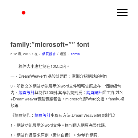
family:”microsoft=”” font
/
/
5 12 月, 2018
在：
網頁設計
通過：
admin
稿件大小應控制在10M以内。
一、DreamWeaver作品設計題目：家鄉介紹網站的制作
3、所提交的網站功能展示的word文件和報告應放在一個壓縮包
内，
網頁設計
與制作100例.其命名規則爲：
網頁設計
師工資.姓名
+Dreamweaver實驗實踐報告，microsoft.即Word文檔，family.視
頻等。
《網頁制作：
網頁設計
步驟及方法.DreamWeaver網頁制作》
1、網站功能展示的word文件。html個人網頁完整代碼.
1、網站作品要求原創（素材自備）。dw制作網頁.