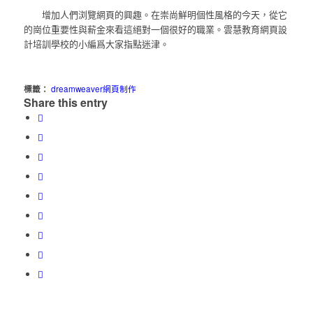
增加人們浏覽網頁的興趣。在崇尚鮮明個性風格的今天，從它
的崗位重要性與薪金來看這絕對一個很好的職業。雲慧教育網頁設
計培訓學校的小編爲大家指點迷津。
標籤：
dreamweaver網頁制作
Share this entry