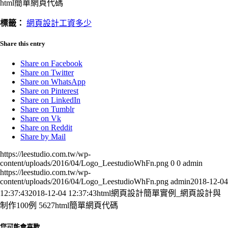
html簡單網頁代碼
標籤：
網頁設計工資多少
Share this entry
Share on Facebook
Share on Twitter
Share on WhatsApp
Share on Pinterest
Share on LinkedIn
Share on Tumblr
Share on Vk
Share on Reddit
Share by Mail
https://leestudio.com.tw/wp-
content/uploads/2016/04/Logo_LeestudioWhFn.png
0
0
admin
https://leestudio.com.tw/wp-
content/uploads/2016/04/Logo_LeestudioWhFn.png
admin
2018-12-04
12:37:43
2018-12-04 12:37:43
html網頁設計簡單實例_網頁設計與
制作100例 5627html簡單網頁代碼
您可能會喜歡