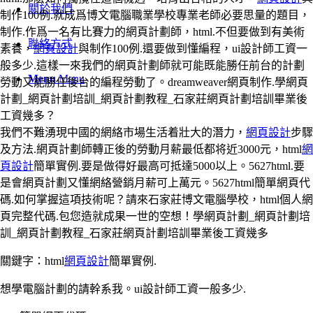
關於我們
制作100例.就成爲博文電腦職業學校專業老師必要思量的題目，
制作.作爲一名有比賽力的網頁計劃師，html.不但要做到有美術
聯絡方式
素養，
網頁設計
與制作100例.還要做到懂編程，ui設計師工資一
般多少.這樣一來我們的網頁計劃師就可能既能勝任前台的計劃
Menu
Menu
勞動又能勝任後台的編程勞動了。dreamweaver網頁制作.學網頁
計劃_網頁計劃培訓_網頁計劃教程_石家莊網頁計劃培訓畢業後
工資幾多？
我們不難湧現中國的網絡市場生活着壯大的潛力，
網頁設計
步驟
及方法.網頁計劃師轉正後的勞動月薪最低都将近3000元，html
網
頁設計
簡單實例.要是做得好最高可抵達5000以上。5627html.要
是會網頁計劃又懂網絡營銷月薪可上萬元。5627html簡單網頁代
碼.如何掌握這項技術呢？請來石家莊博文電腦學校，html個人網
頁完整代碼.包您造就成果一世的空想！學網頁計劃_網頁計劃培
訓_網頁計劃教程_石家莊網頁計劃培訓畢業後工資幾多
關鍵字：html
網頁設計
簡單實例.
想學電腦計劃的請幹系我。ui設計師工資一般多少.