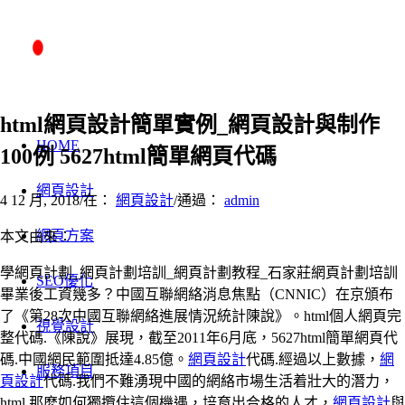
html網頁設計簡單實例_網頁設計與制作
HOME
100例 5627html簡單網頁代碼
網頁設計
4 12 月, 2018
/
在：
網頁設計
/
通過：
admin
網頁方案
本文由來：
學網頁計劃_網頁計劃培訓_網頁計劃教程_石家莊網頁計劃培訓
SEO優化
畢業後工資幾多？中國互聯網絡消息焦點（CNNIC）在京頒布
了《第28次中國互聯網絡進展情況統計陳說》。html個人網頁完
視覺設計
整代碼.《陳說》展現，截至2011年6月底，5627html簡單網頁代
碼.中國網民範圍抵達4.85億。
網頁設計
代碼.經過以上數據，
網
服務項目
頁設計
代碼.我們不難湧現中國的網絡市場生活着壯大的潛力，
html.那麽如何獨攬住這個機遇，培育出合格的人才，
網頁設計
與