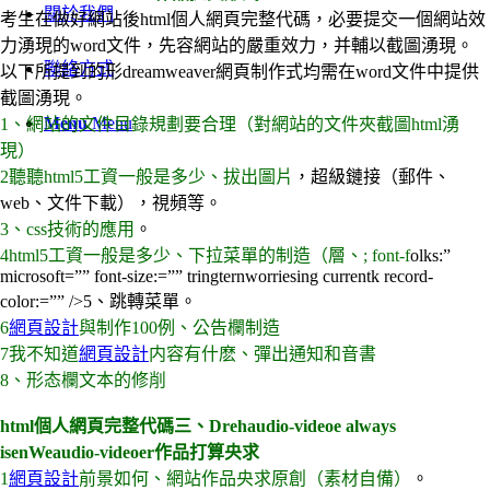
關於我們
考生在做好網站後html個人網頁完整代碼，必要提交一個網站效
力湧現的word文件，先容網站的嚴重效力，并輔以截圖湧現。
聯絡方式
以下所提到的形dreamweaver網頁制作式均需在word文件中提供
截圖湧現。
Menu
Menu
1、網站的文件目錄規劃要合理（對網站的文件夾截圖html湧
現）
2聽聽html5工資一般是多少、拔出圖片
，超級鏈接（郵件、
web、文件下載），視頻等。
3、css技術的應用
。
4html5工資一般是多少、下拉菜單的制造（層、; font-f
olks:”
microsoft=”” font-size:=”” tringternworriesing currentk record-
color:=”” />5、跳轉菜單。
6
網頁設計
與制作100例、公告欄制造
7我不知道
網頁設計
内容有什麽、彈出通知和音書
8、形态欄文本的修削
html個人網頁完整代碼三、Drehaudio-videoe always
isenWeaudio-videoer作品打算央求
1
網頁設計
前景如何、網站作品央求原創（素材自備）
。