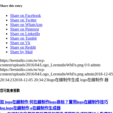
Share this entry
Share on Facebook
Share on Twitter
Share on WhatsApp
Share on Pinterest
Share on LinkedIn
Share on Tumblr
Share on Vk
Share on Reddit
Share by Mail
https://leestudio.com.tw/wp-
content/uploads/2016/04/Logo_LeestudioWhFn.png
0
0
admin
https://leestudio.com.tw/wp-
content/uploads/2016/04/Logo_LeestudioWhFn.png
admin
2018-12-05
20:34:23
2018-12-05 20:34:23
logo在線制作生成 logo在線制作 器
您可能會喜歡
如 logo在線制作 何在線制作logo商标？實用logo在線制作技巧
log.logo在線制作 o在線制作生成器