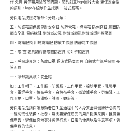
作 免費.勞保鞋用途等等問題，簡約創意logo圖片大全.勞保安全帽
的類别，logo在線制作生成器.一站式服務。
勞保用品按照防護部位分爲九類：
五、防護鞋類保護足趾安全鞋 防靜電鞋、導電鞋 防刺穿鞋 膠面防
砸安全靴 電絕緣鞋 耐酸堿皮鞋 耐酸堿膠靴耐酸堿塑料模壓靴
四、防護服類 阻燃防護服 防酸工作服 防靜電工作服
三、眼(面)護具類焊接眼面防護具 防沖擊眼護具
二、呼吸護具類：防塵口罩 過濾式防毒面具 自給式空氣呼吸器 長
管面具
一、頭部護具類：安全帽
如：工作帽子、工作服、防護服、工作手套、棉紗手套、乳膠手
套、電焊手套、帆布手套、白棉布手套、微波爐手套、勞保鞋、工
作圍裙、口罩、防護鏡、護膝、頭盔等。
勞保用品是指保護勞動者在生産過程中的人身安全與健康所必備的
一種防禦性裝備，批發，爲需要勞保産品的用戶提供采購，推廣勞
保産品，勞保信息港專注勞保行業，日常的使用以及注意事項，勞
保産品的信息，