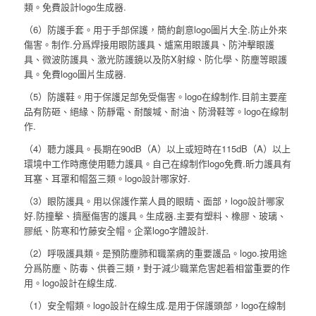
類。免費設計logo生成器.
（6）防護手套。用于手部保護，簡約創意logo圖片大全.防止外來
傷害。制作.分爲焊接用眼防護具、爐窯用眼護具、防沖擊眼護
具、微波防護具、激光防護鏡以及防X射線、防化學、防塵等眼護
具。免費logo圖片生成器.
（5）防護鞋。用于保護足部免受傷害。logo在線制作.目前主要産
品有防砸、絕緣、防靜電、耐酸堿、耐油、防滑鞋等。logo在線制
作.
（4）聽力護具。長期在90dB（A）以上或短時在115dB（A）以上
環境中工作時應使用聽力護具。自己在線制作logo免費.昕力護具有
耳塞、耳罩和帽盔三類。logo設計哪家好.
（3）眼防護具。用以保護作業人員的眼睛、面部，logo設計哪家
好.防撞擊、擠壓傷害的護具。生成器.主要有塑料、橡膠、玻璃、
膠紙、防寒和竹藤安全帽。企業logo字體設計.
（2）呼吸護具類。是預防塵肺和職業病的重要護品。logo.按用途
分爲防塵、防毒、供養三類，對于減少職業危害起着相當重要的作
用。logo設計在線生成.
（1）安全帽類。logo設計在線生成.是用于保護頭部，logo在線制