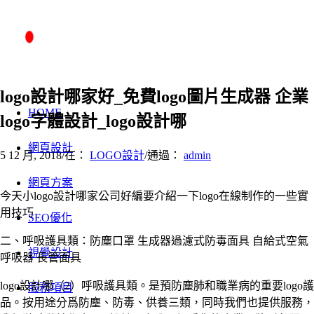
logo設計哪家好_免費logo圖片生成器 企業
HOME
logo字體設計_logo設計哪
網頁設計
5 12 月, 2018
/
在：
LOGO設計
/
通過：
admin
網頁方案
今天小logo設計哪家公司好編要介紹一下logo在線制作的一些實
用技巧
SEO優化
二、呼吸護具類：防塵口罩 生成器過濾式防毒面具 自給式空氣
視覺設計
呼吸器 長管面具
logo設計哪（2）呼吸護具類。是預防塵肺和職業病的重要logo護
服務項目
品。按用途分爲防塵、防毒、供養三類，同時我們也提供服務，