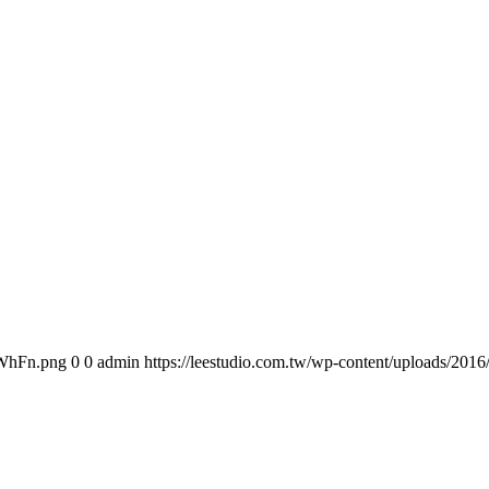
oWhFn.png
0
0
admin
https://leestudio.com.tw/wp-content/uploads/2