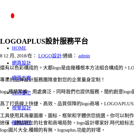
LOGOAPLUS設計服務平台
HOME
8 12 月, 2018
/
在：
LOGO設計
/
通過：
admin
網頁設計
還有以色彩構成的。大都logo是由幾種根本方法組合構成的。LOG
網頁方案
專業的品牌設計服務團隊會對您的企業量身定制！
logo種類繁複、用處廣泛，同時我們也提供服務，簡約創意l
SEO優化
爲了打造線上快捷、高效、品質保障的logo商場，LOGOAPLU
視覺設計
工具使用其海量圖庫、圖标、框架和字體供您挑選。你可以制作
途徑。總結現在的社會和商場局勢，logo設計哪家好.時代給
服務項目
logo圖片大全.種類的有無，logoaplus.功能的好壞，