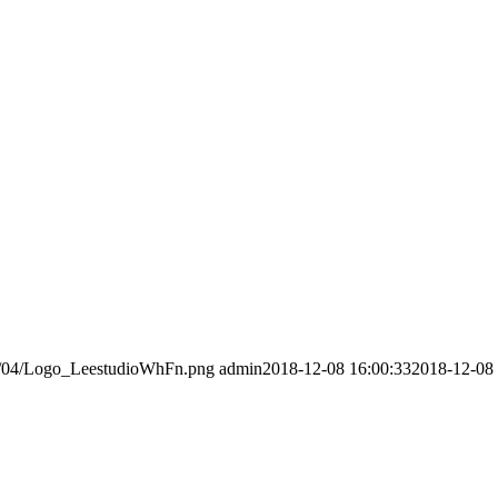
016/04/Logo_LeestudioWhFn.png
admin
2018-12-08 16:00:33
2018-12-08