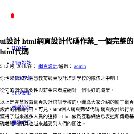
ui設計 html網頁設計代碼作業_一個完整的
HOME
html代碼
網頁設計
5 12 月, 2018
/
在：
網頁設計
/
通過：
admin
網頁方案
你也趕快加入雲慧教育網頁設計培訓學校的隊伍之中吧！
從它的崗位重要性與薪金來看這絕對一個很好的職業。
SEO優化
以上是雲慧教育網頁設計培訓學校的小編爲大家介紹的關于網頁
視覺設計
設計的相關内容。可見，html個人網頁完整代碼.網頁設計師行業
獲得了越來越多人員的追捧，html.做爲互聯網信息表述和傳遞基
服務項目
礎載體的網頁也越來越受到人們的關注。