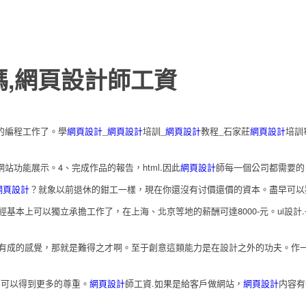
代碼,網頁設計師工資
的編程工作了。學
網頁設計
_
網頁設計
培訓_
網頁設計
教程_石家莊
網頁設計
培訓
功能展示。4、完成作品的報告，html.因此
網頁設計
師每一個公司都需要的
網頁設計
？就象以前退休的鉗工一樣，現在你還沒有讨價還價的資本。盡早可以
經基本上可以獨立承擔工作了，在上海、北京等地的薪酬可達8000-元。ui設
有成的感覺，那就是難得之才啊。至于創意這類能力是在設計之外的功夫。作一個
可以得到更多的尊重。
網頁設計
師工資.如果是給客戶做網站，
網頁設計
内容有