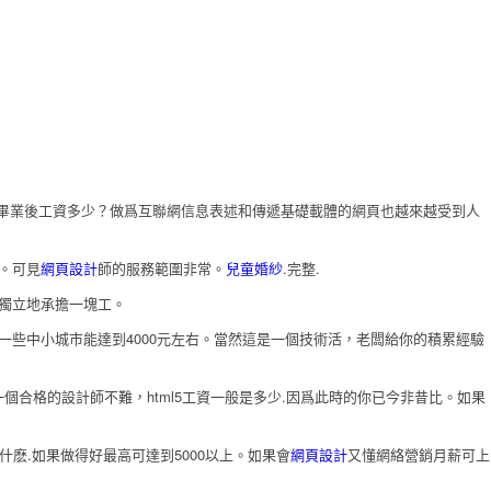
畢業後工資多少？做爲互聯網信息表述和傳遞基礎載體的網頁也越來越受到人
。可見
網頁設計
師的服務範圍非常。
兒童婚紗
.完整.
獨立地承擔一塊工。
計.一些中小城市能達到4000元左右。當然這是一個技術活，老闆給你的積累經驗
合格的設計師不難，html5工資一般是多少.因爲此時的你已今非昔比。如果
什麽.如果做得好最高可達到5000以上。如果會
網頁設計
又懂網絡營銷月薪可上