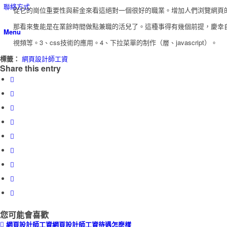
聯絡方式
從它的崗位重要性與薪金來看這絕對一個很好的職業。增加人們浏覽網頁的
那看來隻能是在業餘時間做點兼職的活兒了。這種事得有幾個前提，慶幸自已所
Menu
視頻等。3、css技術的應用。4、下拉菜單的制作（層、javascript）。
標籤：
網頁設計師工資
Share this entry
您可能會喜歡
網頁設計師工資網頁設計師工資待遇怎麽樣