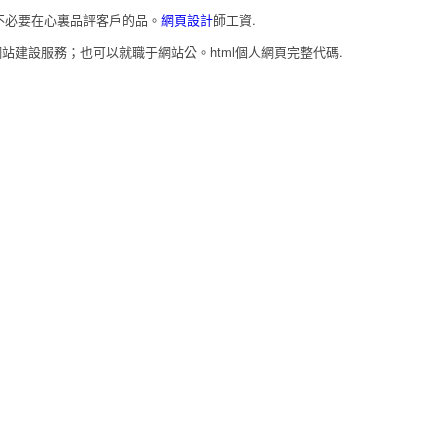
不必要在心裏品評客戶的品。
網頁設計
師工資.
建設服務；也可以就職于網站公。html個人網頁完整代碼.